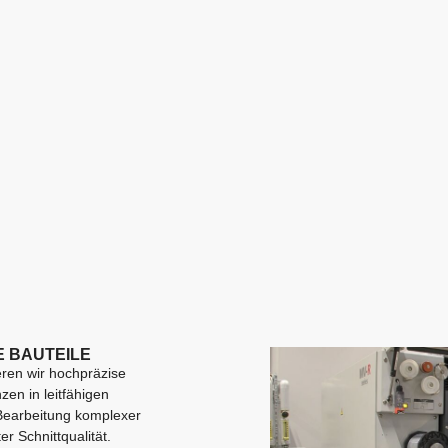
E BAUTEILE
eren wir hochpräzise
en in leitfähigen
Bearbeitung komplexer
r Schnittqualität.