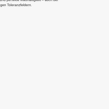
gen Toleranzfeldern.
AGB
Cookie-Richtlinie (EU)
Datenschutz
Downloads
Kontakt
Impressum