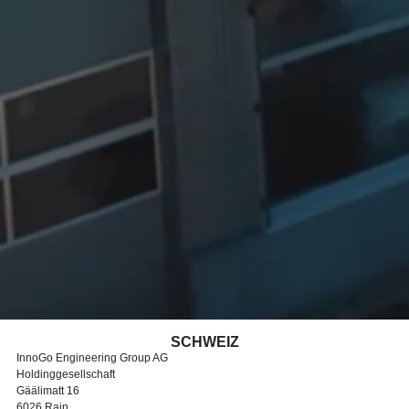
SCHWEIZ
InnoGo Engineering Group AG
Holdinggesellschaft
Gäälimatt 16
6026 Rain